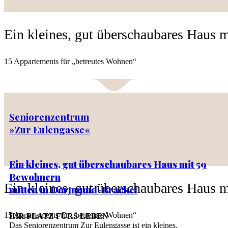
Ein kleines, gut überschaubares Haus 
15 Appartements für „betreutes Wohnen“
Seniorenzentrum
»Zur Eulengasse«
Ein kleines, gut überschaubares Haus mit 59
Bewohnern
Ein kleines, gut überschaubares Haus 
mitten in Dortmund-Brackel
15 Appartements für „betreutes Wohnen“
IHR PLATZ FÜRS LEBEN
Das Seniorenzentrum Zur Eulengasse ist ein kleines,